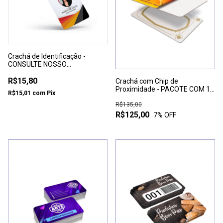
Crachá de Identificação -
CONSULTE NOSSO
ATENDIMENTO PARA
ORÇAMENTO
R$15,80
Crachá com Chip de
PERSONALIZADO
Proximidade - PACOTE COM 10
R$15,01
com
Pix
UNIDADES
R$135,00
R$125,00
7
% OFF